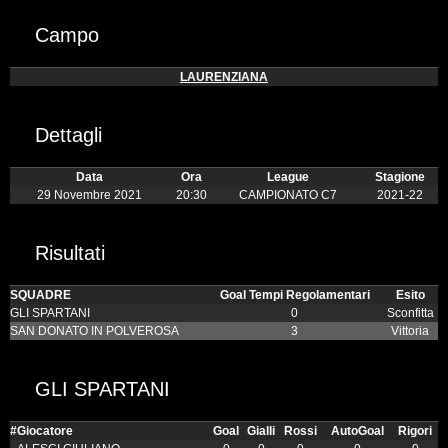
Campo
LAURENZIANA
Dettagli
Data
Ora
League
Stagione
29 Novembre 2021
20:30
CAMPIONATO C7
2021-22
Risultati
SQUADRE
Goal Tempi Regolamentari
Esito
GLI SPARTANI
0
Sconfitta
SAN DONATO IN POLVEROSA
3
Vittoria
GLI SPARTANI
#
Giocatore
Goal
Gialli
Rossi
AutoGoal
Rigori