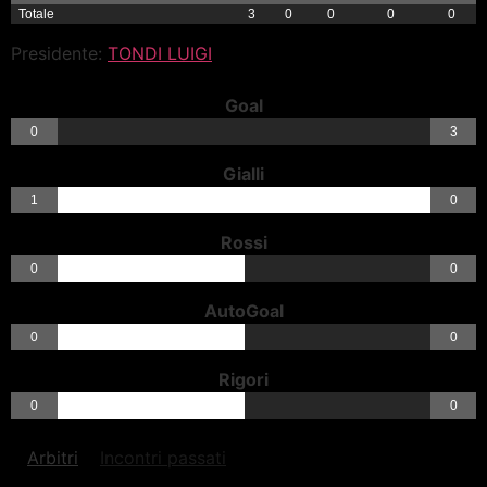
Totale
3
0
0
0
0
Presidente:
TONDI LUIGI
Goal
0
3
Gialli
1
0
Rossi
0
0
AutoGoal
0
0
Rigori
0
0
Arbitri
Incontri passati