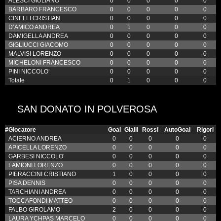
ALESCI GIULIANO
0
0
0
0
0
BARBARO FRANCESCO
0
0
0
0
0
CINELLI CRISTIAN
0
0
0
0
0
D’AMICO ANDREA
0
1
0
0
0
DAMIGELLA ANDREA
0
0
0
0
0
GIGLIUCCI GIACOMO
0
0
0
0
0
MALVISI LORENZO
0
0
0
0
0
MICHELONI FRANCESCO
0
0
0
0
0
PINI NICCOLO’
0
0
0
0
0
Totale
0
1
0
0
0
SAN DONATO IN POLVEROSA
#
Giocatore
Goal
Gialli
Rossi
AutoGoal
Rigori
ACIERNO ANDREA
0
0
0
0
0
APICELLA LORENZO
0
0
0
0
0
GARBESI NICCOLO’
0
0
0
0
0
LAMIONI LORENZO
0
0
0
0
0
PIERACCINI CRISTIANO
1
0
0
0
0
PISA DENNIS
0
0
0
0
0
TARCHIANI ANDREA
0
0
0
0
0
TOCCAFONDI MATTEO
0
0
0
0
0
FALBO GIROLAMO
2
0
0
0
0
LAURA YCHPAS MARCELO
0
0
0
0
0