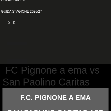
GUIDA STAGIONE 2026/27
📁
FC Pignone a ema vs
San Paolino Caritas
F.C. PIGNONE A EMA