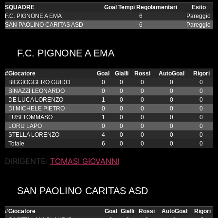
SQUADRE
Goal Tempi Regolamentari
Esito
F.C. PIGNONE A EMA
6
Pareggio
SAN PAOLINO CARITAS ASD
6
Pareggio
F.C. PIGNONE A EMA
#
Giocatore
Goal
Gialli
Rossi
AutoGoal
Rigori
BIGGIOGGERO GUIDO
0
0
0
0
0
BINAZZI LEONARDO
0
0
0
0
0
DE LUCA LORENZO
1
0
0
0
0
DI MICHELE PIETRO
0
0
0
0
0
FUSI TOMMASO
1
0
0
0
0
LORU LAPO
0
0
0
0
0
STELLA LORENZO
4
0
0
0
0
Totale
6
0
0
0
0
DIRIGENTE:
TOMASI GIOVANNI
SAN PAOLINO CARITAS ASD
#
Giocatore
Goal
Gialli
Rossi
AutoGoal
Rigori