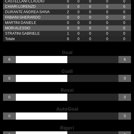
CASTELLANI CLAUDIO
0
0
0
0
0
CHIARI LORENZO
3
0
0
0
0
DURANTE ANDREA SHIVA
2
0
0
0
0
FABIANI GHERARDO
0
0
0
0
0
MARTINI DANIELE
0
0
0
0
0
MORI ALESSIO
0
0
0
0
0
STRATINI GABRIELE
1
0
0
0
0
Totale
6
0
0
0
0
Goal
6
6
Gialli
0
0
Rossi
0
0
AutoGoal
0
0
Rigori