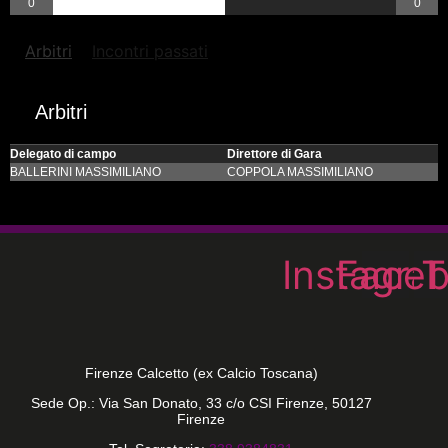
0
0
Arbitri
Incontri passati
Arbitri
Delegato di campo
Direttore di Gara
BALLERINI MASSIMILIANO
COPPOLA MASSIMILIANO
Instagra
Face
T
Firenze Calcetto (ex Calcio Toscana)
Sede Op.: Via San Donato, 33 c/o CSI Firenze, 50127
Firenze