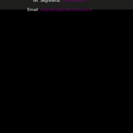
Tel. Segreteria:
338 9384831
Email:
segreteria@calciotoscana.it