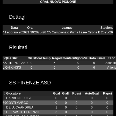
CRAL NUOVO PIGNONE
Dettagli
Data
Ora
League
Stagione
4 Febbraio 2026
21:30
2025-26 C5 Campionato Prima Fase- Girone B
2025-26
Risultati
SQUADRE
Gialli
Goal Tempi Regolamentari
Rigori
Risultato Finale
Esito
SS FIRENZE ASD
0
5
0
5
Sconfit
LION KING’S
0
6
0
6
Vittori
SS FIRENZE ASD
#
Giocatore
Goal
Gialli
Rossi
AutoGoal
Rigori
CARBONE LUIGI
0
0
0
0
0
69
CONTI MARCO
0
0
0
0
0
DE LUCA ANDREA
1
0
0
0
0
5
DEL VASTO LORENZO
3
0
0
0
0