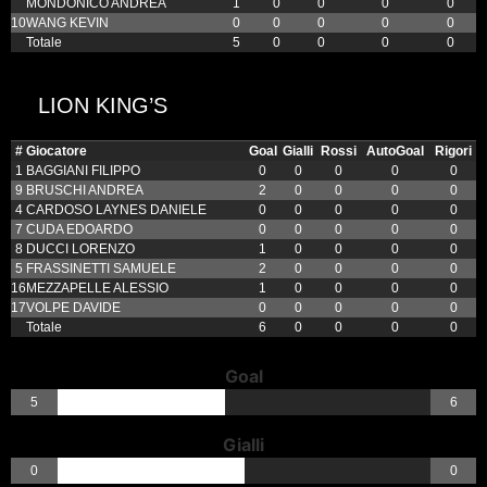
MONDONICO ANDREA
1
0
0
0
0
10
WANG KEVIN
0
0
0
0
0
Totale
5
0
0
0
0
LION KING’S
#
Giocatore
Goal
Gialli
Rossi
AutoGoal
Rigori
1
BAGGIANI FILIPPO
0
0
0
0
0
9
BRUSCHI ANDREA
2
0
0
0
0
4
CARDOSO LAYNES DANIELE
0
0
0
0
0
7
CUDA EDOARDO
0
0
0
0
0
8
DUCCI LORENZO
1
0
0
0
0
5
FRASSINETTI SAMUELE
2
0
0
0
0
16
MEZZAPELLE ALESSIO
1
0
0
0
0
17
VOLPE DAVIDE
0
0
0
0
0
Totale
6
0
0
0
0
Goal
5
6
Gialli
0
0