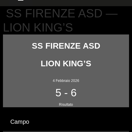
SS FIRENZE ASD —
LION KING’S
SS FIRENZE ASD
LION KING’S
4 Febbraio 2026
5
-
6
Risultato
Campo