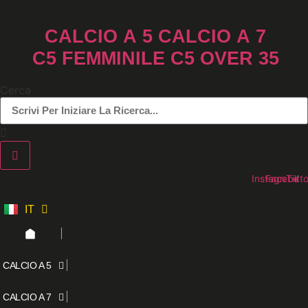
Vai
al
CALCIO A 5
CALCIO A 7
contenuto
C5 FEMMINILE
C5 OVER 35
Cerca
Instagram
Faceboo
Tikt
IT
ES
CALCIO A 5
CALCIO A 7