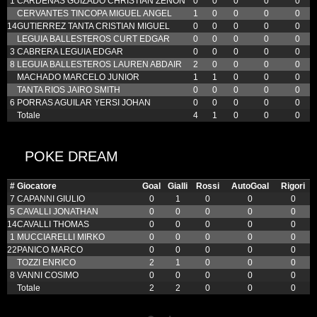
1
CARDENAS GUIZADO CHRISTIAN ZENON
0
0
0
0
0
CERVANTES TINCOPA MIGUEL ANGEL
1
0
0
0
0
14
GUTIERREZ TANTA CRISTIAN MIGUEL
0
0
0
0
0
LEGUIA BALLESTEROS CURT EDGAR
0
0
0
0
0
3
CABRERA LEGUIA EDGAR
0
0
0
0
0
8
LEGUIA BALLESTEROS LAUREN ABDAIR
2
0
0
0
0
MACHADO MARCELO JUNIOR
1
1
0
0
0
TANTA RIOS JAIRO SMITH
0
0
0
0
0
6
PORRAS AGUILAR YERSI JOHAN
0
0
0
0
0
Totale
4
1
0
0
0
POKE DREAM
#
Giocatore
Goal
Gialli
Rossi
AutoGoal
Rigori
7
CAPANNI GIULIO
0
1
0
0
0
5
CAVALLI JONATHAN
0
0
0
0
0
14
CAVALLI THOMAS
0
0
0
0
0
1
MUCCIARELLI MIRKO
0
0
0
0
0
22
PANICO MARCO
0
0
0
0
0
TOZZI ENRICO
2
1
0
0
0
8
VANNI COSIMO
0
0
0
0
0
Totale
2
2
0
0
0