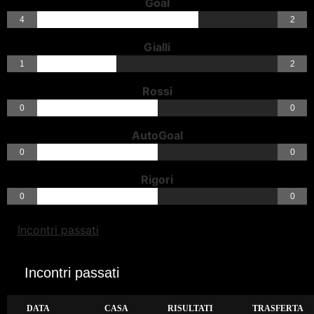
Goal
4
2
Gialli
1
2
Rossi
0
0
AutoGoal
0
0
Rigori
0
0
Incontri passati
Incontri passati
DATA
CASA
RISULTATI
TRASFERTA