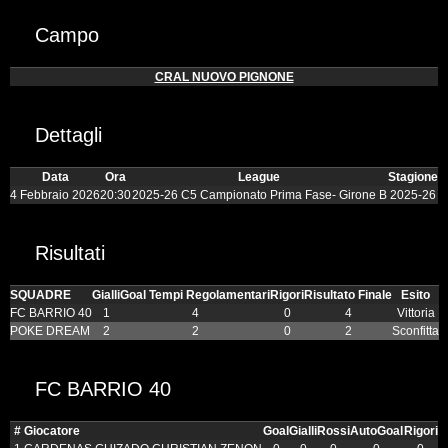
Campo
CRAL NUOVO PIGNONE
Dettagli
Data
Ora
League
Stagione
4 Febbraio 2026
20:30
2025-26 C5 Campionato Prima Fase- Girone B
2025-26
Risultati
SQUADRE
Gialli
Goal Tempi Regolamentari
Rigori
Risultato Finale
Esito
FC BARRIO 40
1
4
0
4
Vittoria
POKE DREAM
2
2
0
2
Sconfitta
FC BARRIO 40
#
Giocatore
Goal
Gialli
Rossi
AutoGoal
Rigori