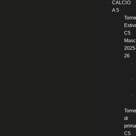
CALCIO
A 5
Torn
Estiv
C5
Masc
2025
26
Torn
di
prima
C5