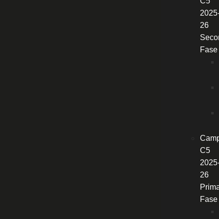
C5
2025
26
Seco
Fase
Camp
C5
2025
26
Prim
Fase