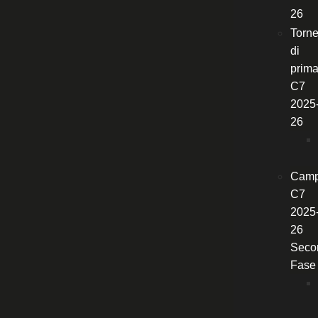
26
Torn
di
prima
C7
2025
26
Camp
C7
2025
26
Seco
Fase