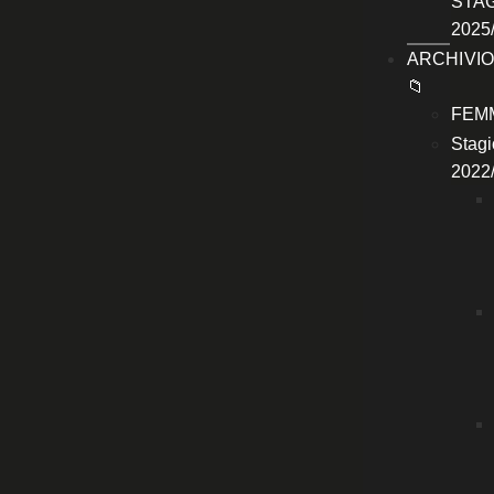
STA
2025
ARCHIVI
📁
FEMM
Stag
2022