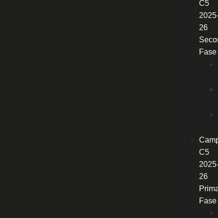
C5
2025
26
Seco
Fase
Camp
C5
2025
26
Prim
Fase