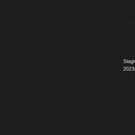
Stag
2023