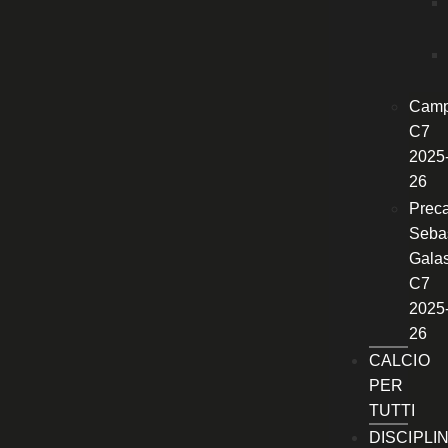
Camp
C7
2025
26
Prec
Seba
Galas
C7
2025
26
CALCIO
PER
TUTTI
DISCIPLI