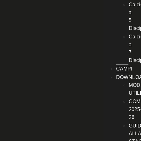
Calci
a
5
Disci
Calci
a
7
Disci
CAMPI
DOWNLO
MOD
UTILI
COM
2025
26
GUI
ALLA