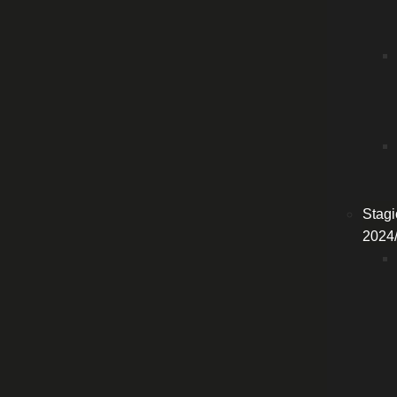
Stag
2024