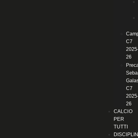
Camp
C7
2025
26
Prec
Seba
Galas
C7
2025
26
CALCIO
PER
TUTTI
DISCIPLI