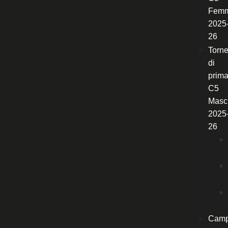
Femm
2025
26
Torn
di
prima
C5
Masc
2025
26
Camp