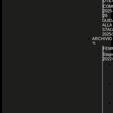
UTILI
COMU
2025
26
GUID
ALLA
STAG
2025/
ARCHIVIO
📁
FEMM
Stagi
2022