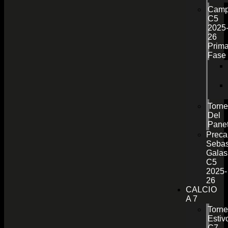
Camp
C5
2025
26
Prim
Fase
Torn
Del
Pane
Preca
Sebas
Galas
C5
2025-
26
CALCIO
A 7
Torn
Estiv
C7