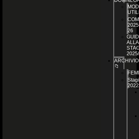
DOWNLO
MOD
UTIL
COM
2025
26
GUID
ALLA
STA
2025
ARCHIVIO
📁
FEM
Stag
2022