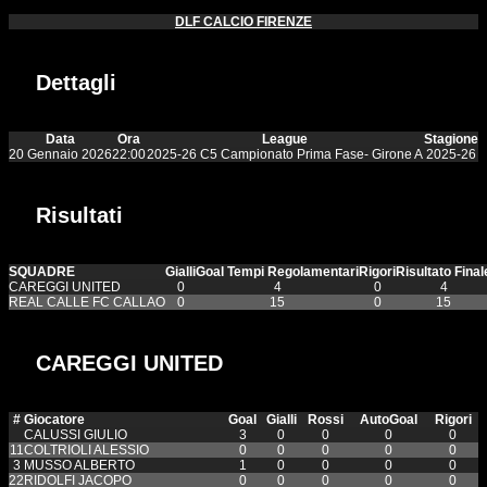
DLF CALCIO FIRENZE
Dettagli
Data
Ora
League
Stagione
20 Gennaio 2026
22:00
2025-26 C5 Campionato Prima Fase- Girone A
2025-26
Risultati
SQUADRE
Gialli
Goal Tempi Regolamentari
Rigori
Risultato Final
CAREGGI UNITED
0
4
0
4
REAL CALLE FC CALLAO
0
15
0
15
CAREGGI UNITED
#
Giocatore
Goal
Gialli
Rossi
AutoGoal
Rigori
CALUSSI GIULIO
3
0
0
0
0
11
COLTRIOLI ALESSIO
0
0
0
0
0
3
MUSSO ALBERTO
1
0
0
0
0
22
RIDOLFI JACOPO
0
0
0
0
0