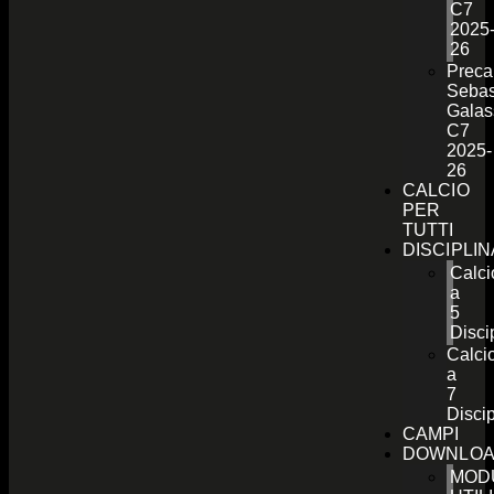
C7
2025
26
Preca
Sebas
Galas
C7
2025-
26
CALCIO
PER
TUTTI
DISCIPLI
Calci
a
5
Disci
Calci
a
7
Discip
CAMPI
DOWNLO
MOD