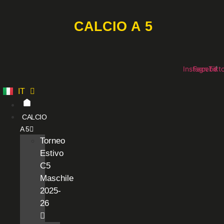
Vai
al
CALCIO A 5
contenuto
Instagram
Faceboo
Tikt
IT
ES
CALCIO
A 5
Torneo
Estivo
C5
Maschile
2025-
26