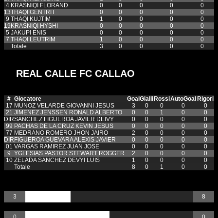
4
KRASNIQI FLORAND
0
0
0
0
0
13
THAQI GENTRIT
0
0
0
0
0
9
THAQI KUJTIM
1
0
0
0
0
19
KRASNIQI HYSHI
0
0
0
0
0
5
JAKUPI ENIS
0
0
0
0
0
7
THAQI LEUTRIM
1
0
0
0
0
Totale
3
0
0
0
0
REAL CALLE FC CALLAO
#
Giocatore
Goal
Gialli
Rossi
AutoGoal
Rigori
17
MUNOZ VELARDE GIOVANNI JESUS
3
0
0
0
0
21
JIMENEZ JENSSEN RONALD ALBERTO
0
0
1
0
0
DIR
SANCHEZ FIGUEROA JAVIER DEIVY
0
0
0
0
0
99
PACHAS DE LA CRUZ KEVIN JESUS
0
0
0
0
0
77
MEDRANO ROMERO JHON JAIRO
2
0
0
0
0
DIR
FIGUEROA GUEVARA ALEXIS JAVIER
0
0
0
0
0
01
VARGAS RAMIREZ JUAN JOSE
0
0
0
0
0
9
YGLESIAS PASTOR STEWART ROGGER
2
0
0
0
0
10
ZELADA SANCHEZ DEVYI LUIS
1
0
0
0
0
Totale
8
0
1
0
0
Goal
3
8
Gialli
0
0