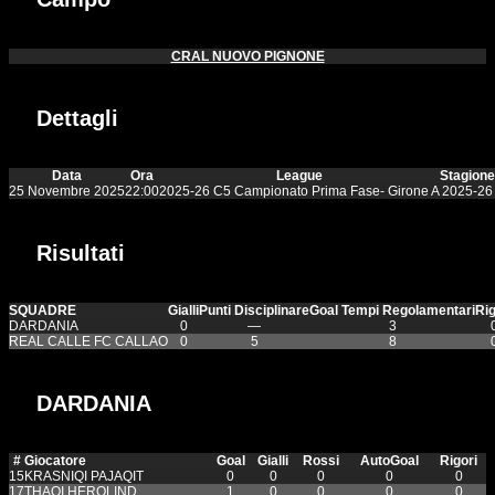
CRAL NUOVO PIGNONE
Dettagli
Data
Ora
League
Stagione
25 Novembre 2025
22:00
2025-26 C5 Campionato Prima Fase- Girone A
2025-26
Risultati
SQUADRE
Gialli
Punti Disciplinare
Goal Tempi Regolamentari
Rig
DARDANIA
0
—
3
REAL CALLE FC CALLAO
0
5
8
DARDANIA
#
Giocatore
Goal
Gialli
Rossi
AutoGoal
Rigori
15
KRASNIQI PAJAQIT
0
0
0
0
0
17
THAQI HEROLIND
1
0
0
0
0