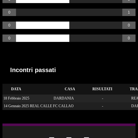
Rossi
0
1
AutoGoal
0
0
Rigori
0
0
Incontri passati
Incontri passati
DATA
CASA
RISULTATI
TRA
18 Febbraio 2025
DARDANIA
-
REA
14 Gennaio 2025
REAL CALLE FC CALLAO
-
DA