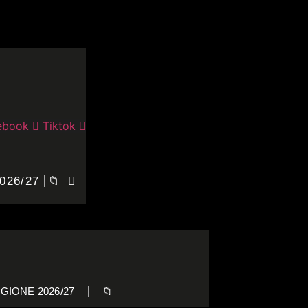
ebook
Tiktok
026/27
📁
GIONE 2026/27
📁