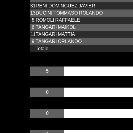
31
RENI DOMINGUEZ JAVIER
13
DUGINI TOMMASO ROLANDO
8
ROMOLI RAFFAELE
6
TANGARI MAIKOL
11
TANGARI MATTIA
9
TANGARI ORLANDO
Totale
5
0
0