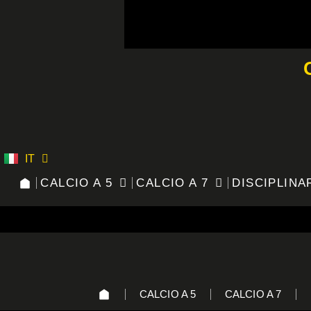
Vai
al
contenuto
IT
ES
CALCIO A 5
CALCIO A 7
DISCIPLINA
CALCIO A 5
CALCIO A 7