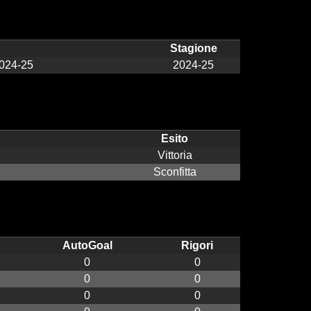
Stagione
2024-25
2024-25
Esito
Vittoria
Sconfitta
AutoGoal
Rigori
0
0
0
0
0
0