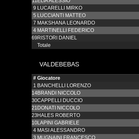
11
ELIA ALESSIO
9
LUCARELLI MIRKO
5
LUCCIANTI MATTEO
7
MAKSHANA LEONARDO
4
MARTINELLI FEDERICO
69
RISTORI DANIEL
Totale
VALDEBEBAS
#
Giocatore
1
BANCHELLI LORENZO
14
BRANDI NICCOLO
30
CAPPELLI DUCCIO
21
DONATI NICCOLO
23
HALES ROBERTO
10
LAPINI GABRIELE
4
MASI ALESSANDRO
3
MUGNAINI FRANCESCO