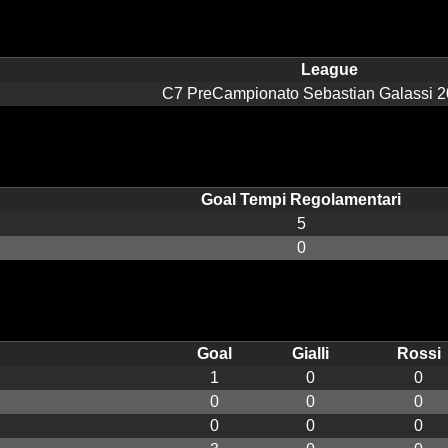
League
C7 PreCampionato Sebastian Galassi 
Goal Tempi Regolamentari
5
0
Goal
Gialli
Rossi
1
0
0
0
0
0
0
0
0