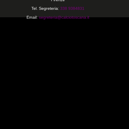
Tel. Segreteria:
338 9384831
Email:
segreteria@calciotoscana.it