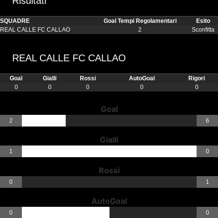
Risultati
SQUADRE
Goal Tempi Regolamentari
Esito
REAL CALLE FC CALLAO
2
Sconfitta
REAL CALLE FC CALLAO
Goal
Gialli
Rossi
AutoGoal
Rigori
0
0
0
0
0
Goal
2
6
Gialli
1
0
Rossi
0
1
AutoGoal
0
0