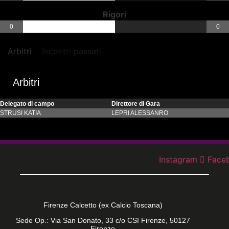
Rigori
0
0
Arbitri
Incontri passati
Arbitri
Delegato di campo
Direttore di Gara
STRUSI KATIA
LEPRI ALESSANRO
Instagram
Face
Firenze Calcetto (ex Calcio Toscana)
Sede Op.: Via San Donato, 33 c/o CSI Firenze, 50127
Firenze