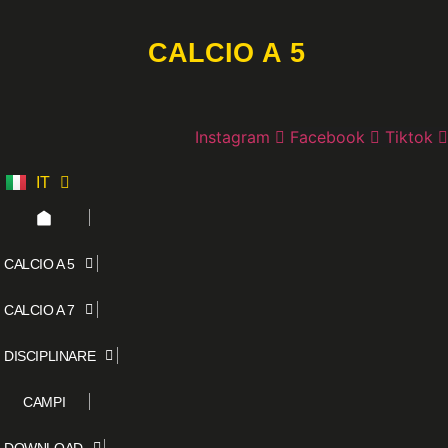
Vai
al
CALCIO A 5
contenuto
Instagram
Facebook
Tiktok
IT
ES
CALCIO A 5
CALCIO A 7
DISCIPLINARE
CAMPI
DOWNLOAD