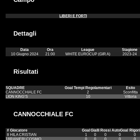
LIBERI E FORTI
Dettagli
Data
Ora
League
Stagione
10 Giugno 2024
21:00
WHITE EUROCUP (GIR A)
2023-24
Risultati
SQUADRE
Goal Tempi Regolamentari
Esito
CANNOCCHIALE FC
2
Sconfitta
LION KING’S
10
Vittoria
CANNOCCHIALE FC
#
Giocatore
Goal
Gialli
Rossi
AutoGoal
Rigori
8
HILA CRISTIAN
1
0
0
0
0
18
RANIERI COSIMO
0
0
0
0
0