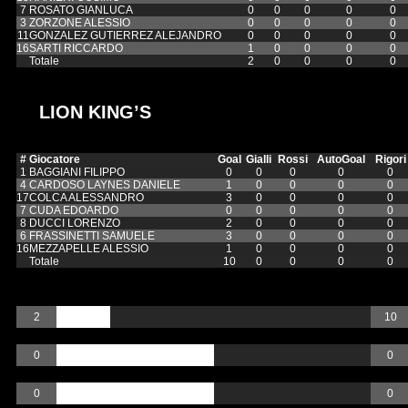
7
ROSATO GIANLUCA
0
0
0
0
0
3
ZORZONE ALESSIO
0
0
0
0
0
11
GONZALEZ GUTIERREZ ALEJANDRO
0
0
0
0
0
16
SARTI RICCARDO
1
0
0
0
0
Totale
2
0
0
0
0
LION KING’S
#
Giocatore
Goal
Gialli
Rossi
AutoGoal
Rigori
1
BAGGIANI FILIPPO
0
0
0
0
0
4
CARDOSO LAYNES DANIELE
1
0
0
0
0
17
COLCA ALESSANDRO
3
0
0
0
0
7
CUDA EDOARDO
0
0
0
0
0
8
DUCCI LORENZO
2
0
0
0
0
6
FRASSINETTI SAMUELE
3
0
0
0
0
16
MEZZAPELLE ALESSIO
1
0
0
0
0
Totale
10
0
0
0
0
Goal
2
10
Gialli
0
0
Rossi
0
0