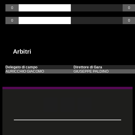
AutoGoal
0
0
Rigori
0
0
Arbitri
Incontri passati
Arbitri
Delegato di campo
Direttore di Gara
AURICCHIO GIACOMO
GIUSEPPE PALDINO