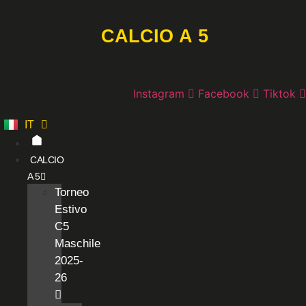
Vai
al
CALCIO A 5
contenuto
Instagram
Facebook
Tiktok
IT
ES
CALCIO
A 5
Torneo
Estivo
C5
Maschile
2025-
26