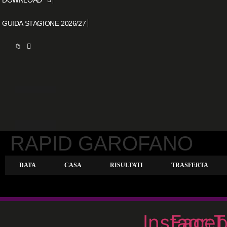
GUIDA STAGIONE 2026/27
📁
RAPID GAROFANO
DATA
CASA
RISULTATI
TRASFERTA
Instagra
Face
T