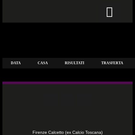
CALCIO PER TUTTI
L’APPRODO A FIRENZE
PUB PIZZERIA
DATA
CASA
RISULTATI
TRASFERTA
Firenze Calcetto (ex Calcio Toscana)