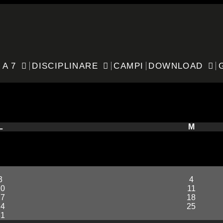
 A 7
DISCIPLINARE
CAMPI
DOWNLOAD
ANA – GIRONE D
L
M
3
4
10
11
17
18
24
25
31