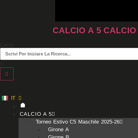
Vai
al
contenuto
CALCIO A 5
CALCIO
Cerca
IT
ES
CALCIO A 5
Torneo Estivo C5 Maschile 2025-26
Girone A
Girone B