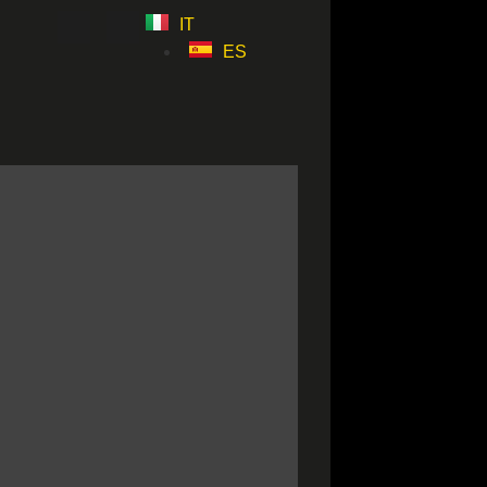
IT
ES