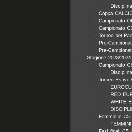
Discipl
Coppa CALCI
Campionato O
Campionato C
Torneo del Pa
Pre-Campionat
Pre-Campionat
Stagione 2023/2024
Campionato C5
Disciplin
Torneo Estivo
EUROCUP
RED EU
WHITE 
DISCIPL
Femminile C5
FEMMINIL
Fasi finali C5 