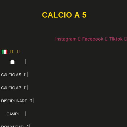
Vai
al
CALCIO A 5
contenuto
Instagram
Facebook
Tiktok
IT
ES
CALCIO A 5
CALCIO A 7
DISCIPLINARE
CAMPI
DOWNLOAD