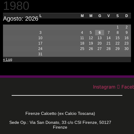
1980
L
M
M
G
V
S
D
Agosto: 2026
1
2
3
4
5
6
7
8
9
10
11
12
13
14
15
16
17
18
19
20
21
22
23
24
25
26
27
28
29
30
31
« Lug
Instagram
Face
Firenze Calcetto (ex Calcio Toscana)
Sede Op.: Via San Donato, 33 c/o CSI Firenze, 50127
Firenze