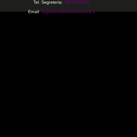
Tel. Segreteria:
338 9384831
Email:
segreteria@calciotoscana.it