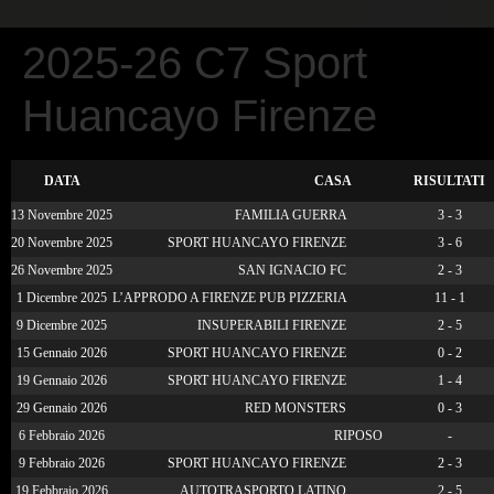
CALCIO PER TUTTI
2025-26 C7 Sport
Huancayo Firenze
DATA
CASA
RISULTATI
13 Novembre 2025
FAMILIA GUERRA
3 - 3
20 Novembre 2025
SPORT HUANCAYO FIRENZE
3 - 6
26 Novembre 2025
SAN IGNACIO FC
2 - 3
1 Dicembre 2025
L’APPRODO A FIRENZE PUB PIZZERIA
11 - 1
9 Dicembre 2025
INSUPERABILI FIRENZE
2 - 5
15 Gennaio 2026
SPORT HUANCAYO FIRENZE
0 - 2
19 Gennaio 2026
SPORT HUANCAYO FIRENZE
1 - 4
29 Gennaio 2026
RED MONSTERS
0 - 3
6 Febbraio 2026
RIPOSO
-
9 Febbraio 2026
SPORT HUANCAYO FIRENZE
2 - 3
19 Febbraio 2026
AUTOTRASPORTO LATINO
2 - 5