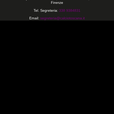
Firenze
Tel. Segreteria:
338 9384831
Email:
segreteria@calciotoscana.it