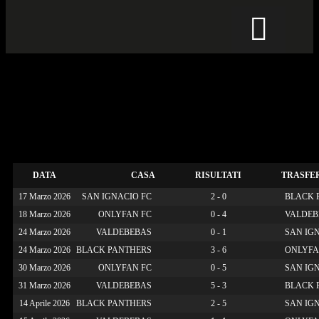
CALCIO PER TUTTI
2025-26 C7 Classifica
Campionato Fasi Finali –
BRONZE
DATA
CASA
RISULTATI
TRASFE
17 Marzo 2026
SAN IGNACIO FC
2 - 0
BLACK 
18 Marzo 2026
ONLYFAN FC
0 - 4
VALDEB
24 Marzo 2026
VALDEBEBAS
0 - 1
SAN IGN
24 Marzo 2026
BLACK PANTHERS
3 - 6
ONLYFA
30 Marzo 2026
ONLYFAN FC
0 - 5
SAN IGN
31 Marzo 2026
VALDEBEBAS
5 - 3
BLACK 
14 Aprile 2026
BLACK PANTHERS
2 - 5
SAN IGN