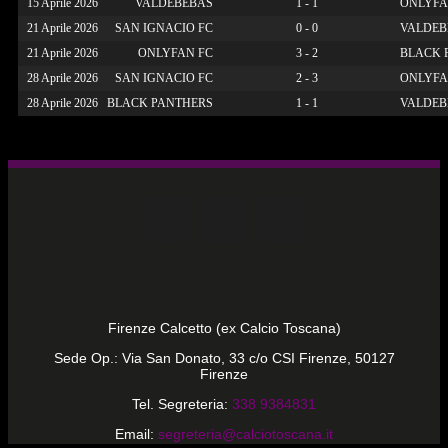
15 Aprile 2026
VALDEBEBAS
1 - 1
ONLYFA
21 Aprile 2026
SAN IGNACIO FC
0 - 0
VALDEB
21 Aprile 2026
ONLYFAN FC
3 - 2
BLACK 
28 Aprile 2026
SAN IGNACIO FC
2 - 3
ONLYFA
28 Aprile 2026
BLACK PANTHERS
1 - 1
VALDEB
Firenze Calcetto (ex Calcio Toscana)
Sede Op.: Via San Donato, 33 c/o CSI Firenze, 50127
Firenze
Tel. Segreteria:
338 9384831
Email:
segreteria@calciotoscana.it