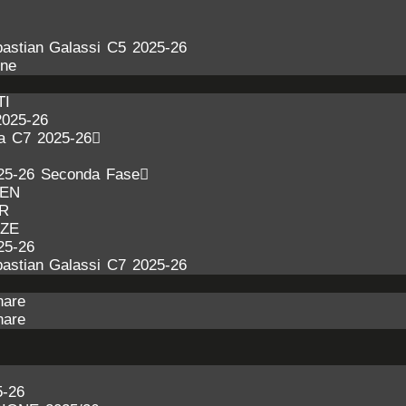
astian Galassi C5 2025-26
one
TI
2025-26
ra C7 2025-26
25-26 Seconda Fase
DEN
ER
NZE
25-26
astian Galassi C7 2025-26
nare
nare
-26