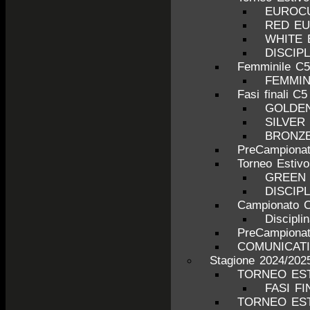
EUROCU
RED E
WHITE
DISCIP
Femminile C5
FEMMINI
Fasi finali C5
GOLDE
SILVER
BRONZ
PreCampionat
Torneo Estiv
GREEN
DISCIP
Campionato C
Discipli
PreCampionat
COMUNICATI
Stagione 2024/202
TORNEO EST
FASI FI
TORNEO EST