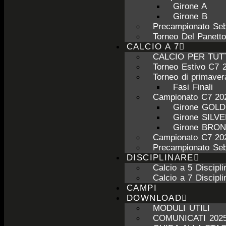
Girone A
Girone B
Precampionato Seb
Torneo Del Panett
CALCIO A 7
CALCIO PER TUT
Torneo Estivo C7 
Torneo di primave
Fasi Finali
Campionato C7 20
Girone GOL
Girone SILV
Girone BRO
Campionato C7 20
Precampionato Seb
DISCIPLINARE
Calcio a 5 Discipli
Calcio a 7 Discipli
CAMPI
DOWNLOAD
MODULI UTILI
COMUNICATI 2025