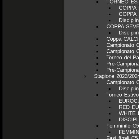
TORNEO ESTI
COPPA 
COPPA 
Discipl
COPPA SEV
Discipl
Coppa CALC
Campionato 
Campionato 
Torneo del P
Pre-Campiona
Pre-Campiona
Stagione 2023/202
Campionato C
Discipli
Torneo Estiv
EUROCU
RED E
WHITE
DISCIP
Femminile C5
FEMMINI
Fasi finali C5