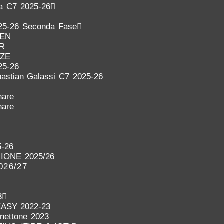
ra C7 2025-26
25-26 Seconda Fase
DEN
ER
NZE
25-26
astian Galassi C7 2025-26
nare
nare
-26
IONE 2025/26
026/27
3
EASY 2022-23
anettone 2023