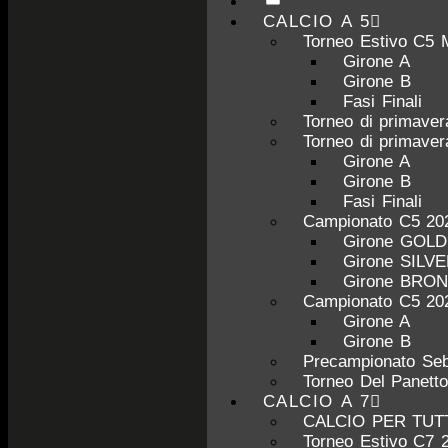
CALCIO A 5
Torneo Estivo C5 
Girone A
Girone B
Fasi Finali
Torneo di primave
Torneo di primave
Girone A
Girone B
Fasi Finali
Campionato C5 20
Girone GOL
Girone SILV
Girone BRO
Campionato C5 20
Girone A
Girone B
Precampionato Seb
Torneo Del Panett
CALCIO A 7
CALCIO PER TUT
Torneo Estivo C7 