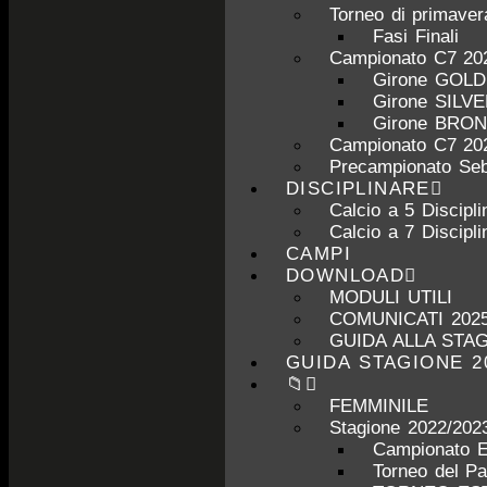
Torneo di primave
Fasi Finali
Campionato C7 20
Girone GOL
Girone SILV
Girone BRO
Campionato C7 20
Precampionato Seb
DISCIPLINARE
Calcio a 5 Discipli
Calcio a 7 Discipli
CAMPI
DOWNLOAD
MODULI UTILI
COMUNICATI 2025
GUIDA ALLA STAG
GUIDA STAGIONE 2
📁
FEMMINILE
Stagione 2022/202
Campionato 
Torneo del P