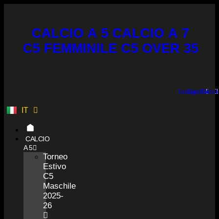
Vai
al
contenuto
CALCIO A 5
CALCIO A 7
C5 FEMMINILE
C5 OVER 35
Instagram
Facebook
Tiktok
IT
ES
CALCIO
A 5
Torneo
Estivo
C5
Maschile
2025-
26