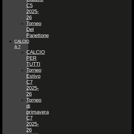
C5
2025-
26
Torneo
Del
Panettone
CALCIO
A 7
CALCIO
PER
TUTTI
Torneo
Estivo
C7
2025-
26
Torneo
di
primavera
C7
2025-
26