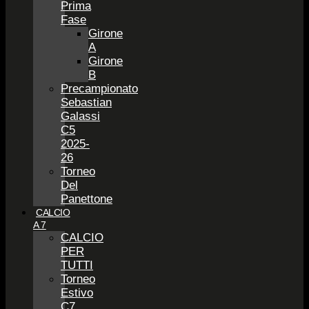
Prima
Fase
Girone
A
Girone
B
Precampionato
Sebastian
Galassi
C5
2025-
26
Torneo
Del
Panettone
CALCIO
A 7
CALCIO
PER
TUTTI
Torneo
Estivo
C7