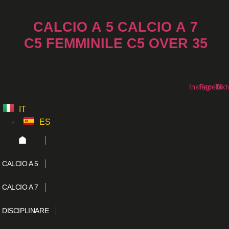
Vai
al
CALCIO A 5
CALCIO A 7
contenuto
C5 FEMMINILE
C5 OVER 35
Instagram
Faceboo
Tikt
IT
ES
CALCIO A 5
CALCIO A 7
DISCIPLINARE