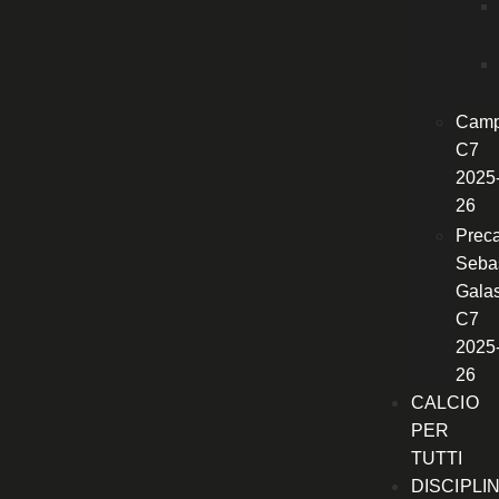
Camp
C7
2025
26
Prec
Seba
Galas
C7
2025
26
CALCIO
PER
TUTTI
DISCIPLI