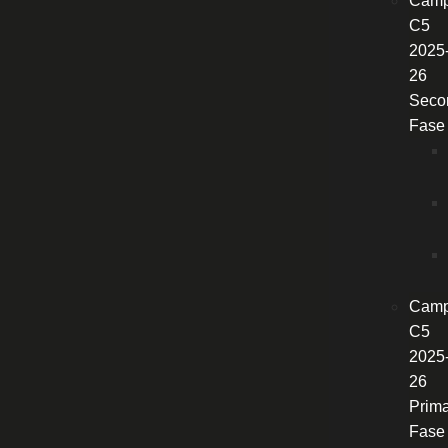
Camp
C5
2025
26
Seco
Fase
Camp
C5
2025
26
Prim
Fase