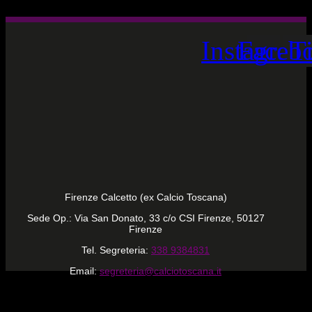
Instagram
Faceb
T
Firenze Calcetto (ex Calcio Toscana)
Sede Op.: Via San Donato, 33 c/o CSI Firenze, 50127
Firenze
Tel. Segreteria:
338 9384831
Email:
segreteria@calciotoscana.it