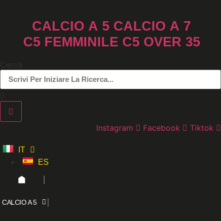
Vai
al
CALCIO A 5
CALCIO A 7
contenuto
C5 FEMMINILE
C5 OVER 35
Cerca
Instagram
Facebook
Tiktok
IT
ES
CALCIO A 5