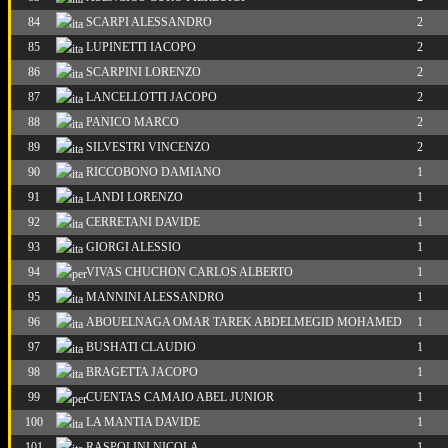
84
SCARPI ALESSANDRO
2
85
LUPINETTI IACOPO
2
86
SCARPINI LORENZO
2
87
LANCELLOTTI JACOPO
2
88
PANICO MARCO
2
89
SILVESTRI VINCENZO
2
90
RICCOBONO DAMIANO
1
91
LANDI LORENZO
1
92
CERRETANI DAVIDE
1
93
GIORGI ALESSIO
1
94
VIVAS CHUCHON CARLOS ALBERTO
1
95
MANNINI ALESSANDRO
1
96
ABOUELNAGA OMAR TAREK ABDELMEGID MOHAMED
1
97
BUSHATI CLAUDIO
1
98
BRAGETTA JACOPO
1
99
CUENTAS CAMAIO ABEL JUNIOR
1
100
LA MANTIA DAVIDE
1
101
RASPOLINI NICOLA
1