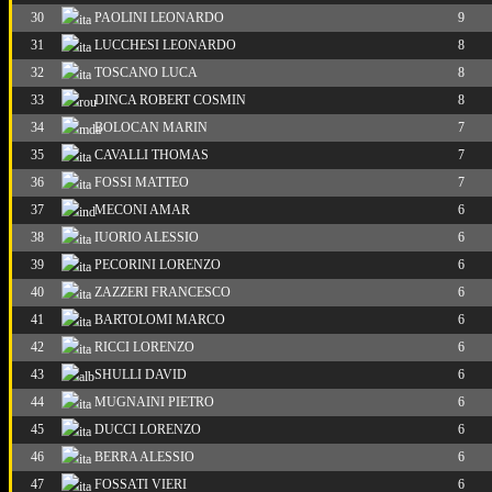
30
PAOLINI LEONARDO
9
31
LUCCHESI LEONARDO
8
32
TOSCANO LUCA
8
33
DINCA ROBERT COSMIN
8
34
BOLOCAN MARIN
7
35
CAVALLI THOMAS
7
36
FOSSI MATTEO
7
37
MECONI AMAR
6
38
IUORIO ALESSIO
6
39
PECORINI LORENZO
6
40
ZAZZERI FRANCESCO
6
41
BARTOLOMI MARCO
6
42
RICCI LORENZO
6
43
SHULLI DAVID
6
44
MUGNAINI PIETRO
6
45
DUCCI LORENZO
6
46
BERRA ALESSIO
6
47
FOSSATI VIERI
6