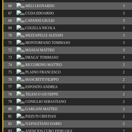
66
MELI LEONARDO
3
67
CUDA EDOARDO
3
68
CAPANNI GIULIO
3
69
COLELLA NICOLA
3
70
MEZZAPELLE ALESSIO
3
71
MONTORFANO TOMMASO
3
72
MASSAI MATTEO
3
73
DRAGA’ TOMMASO
3
74
RICCOBONO MATTEO
2
75
PLAINO FRANCESCO
2
76
MASCRITTI FILIPPO
2
77
ESPOSITO ANDREA
2
78
TELESCO GIUSEPPE
2
79
CONIGLIO SEBASTIANO
2
80
GARGANI MATTEO
2
81
PIZZUTI CRISTIAN
2
82
NAPOLETANO DARIO
2
83
ASENCIOS CURO PIERLUIGI
2