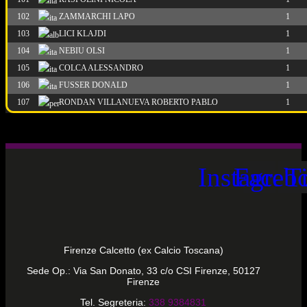
102
ZAMMARCHI LAPO
1
103
LICI KLAJDI
1
104
NEBIU OLSI
1
105
COLCA ALESSANDRO
1
106
FUSSER DONALD
1
107
RONDAN VILLANUEVA ROBERTO PABLO
1
Instagram
Faceb
T
Firenze Calcetto (ex Calcio Toscana)
Sede Op.: Via San Donato, 33 c/o CSI Firenze, 50127
Firenze
Tel. Segreteria:
338 9384831