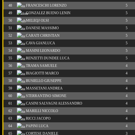
48
FRANCESCHI LORENZO
5
49
GONZALEZ BUENO LENIN
5
50
MELEQJ OLSI
5
51
DANESE MASSIMO
5
52
CARATI CHRISTIAN
5
53
CAVA GIANLUCA
5
54
MASINI LEONARDO
5
55
RENZETTI DUNDEE LUCA
5
56
TRAMA SAMUELE
4
57
BIAGIOTTI MARCO
4
58
BUSIELLO GIUSEPPE
4
59
MASSETANI ANDREA
4
60
STERRANTINO SIMONE
4
61
CASINI SALVAGNI ALESSANDRO
4
62
MARILLI NICCOLO
4
63
RICCI JACOPO
4
64
PAPINI LUCA
4
65
CORTESE DANIELE
3