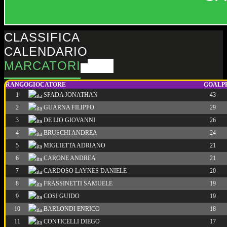
CLASSIFICA
CALENDARIO
MARCATORI
RANGO
GIOCATORE
GOAL
P
1
SPADA JONATHAN
43
2
GUARNA FILIPPO
29
3
DE LIO GIOVANNI
26
4
BRUSCHI ANDREA
24
5
MIGLIETTA ADRIANO
21
6
CARONE ANDREA
21
7
CARDOSO LAYNES DANIELE
20
8
FRASSINETTI SAMUELE
19
9
COSI GUIDO
19
10
BARLONDI ENRICO
18
11
CONTICELLI DIEGO
17