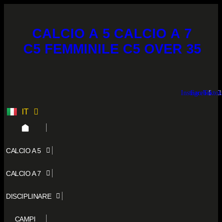
Vai
al
contenuto
CALCIO A 5
CALCIO A 7
C5 FEMMINILE
C5 OVER 35
Instagram
Facebook
Tiktok
IT
ES
CALCIO A 5
CALCIO A 7
DISCIPLINARE
CAMPI