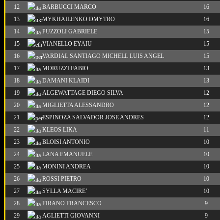
12
BARBUCCI MARCO
16
13
MYKHAILENKO DMYTRO
16
14
PUZZOLI GABRIELE
15
15
VIANELLO EYAIU
15
16
VARDIAL SANTIAGO MICHELL LUIS ANGEL
15
17
MORUZZI FABIO
13
18
DAMANI KLAIDI
13
19
ALGEWATTAGE DIEGO SILVA
12
20
MIGLIETTA ALESSANDRO
12
21
ESPINOZA SALVADOR JOSE ANDRES
12
22
KLEOS LIKA
11
23
BLOISI ANTONIO
10
24
LANA EMANUELE
10
25
MONINI ANDREA
10
26
ROSSI PIETRO
10
27
SYLLA MACIRE’
10
28
FIRANO FRANCESCO
9
29
AGLIETTI GIOVANNI
9